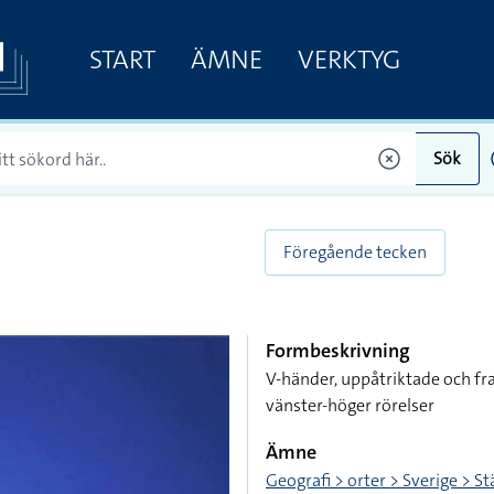
START
ÄMNE
VERKTYG
Sök
Föregående tecken
Formbeskrivning
V-händer, uppåtriktade och f
vänster-höger rörelser
Ämne
Geografi > orter > Sverige > S