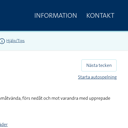
INFORMATION
KONTAKT
Hjälp/Tips
Nästa tecken
Starta autospelning
ramåtvända, förs nedåt och mot varandra med upprepade
täder