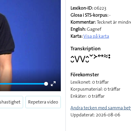
Lexikon-ID:
06223
Glosa i STS-korpus:
-
Kommentar:
Tecknet är mindre
English:
Gagnef
Karta:
Visa på karta
Transkription
􌤵􌤷􌤭􌤭􌤵􌤷􌥧􌦅􌥤􌦇􌥻
Förekomster
Lexikonet: 0 träffar
Korpusmaterial: 0 träffar
Enter
Enkäter: 0 träffar
fullscreen
shastighet
Repetera video
Andra tecken med samma bet
Uppdaterat: 2026-08-06