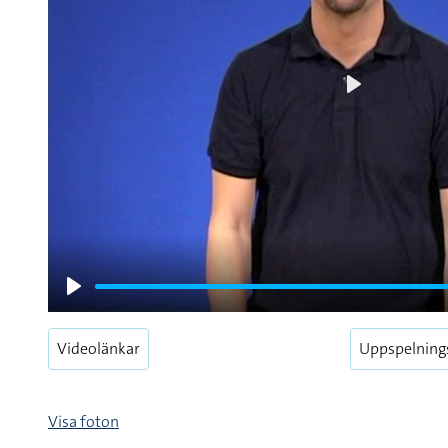
Play
Play
Videolänkar
Uppspelning
Visa foton