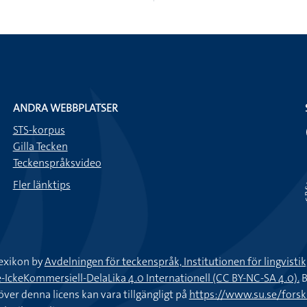
ANDRA WEBBPLATSER
STS-korpus
Gilla Tecken
Teckenspråksvideo
Fler länktips
exikon by
Avdelningen för teckenspråk, Institutionen för lingvisti
keKommersiell-DelaLika 4.0 Internationell (CC BY-NC-SA 4.0).
B
töver denna licens kan vara tillgängligt på
https://www.su.se/fors