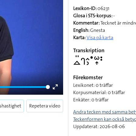
Lexikon-ID:
06231
Glosa i STS-korpus:
-
Kommentar:
Tecknet är mindre
English:
Gnesta
Karta:
Visa på karta
Transkription
􌤼􌤺􌤪􌤵􌤶􌤟􌥱􌥾􌥻
Förekomster
Lexikonet: 0 träffar
Korpusmaterial: 0 träffar
Enter
Enkäter: 0 träffar
fullscreen
shastighet
Repetera video
Andra tecken med samma bet
Teckenformen kan också bety
Uppdaterat: 2026-08-06