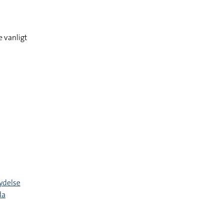
 vanligt
ydelse
da