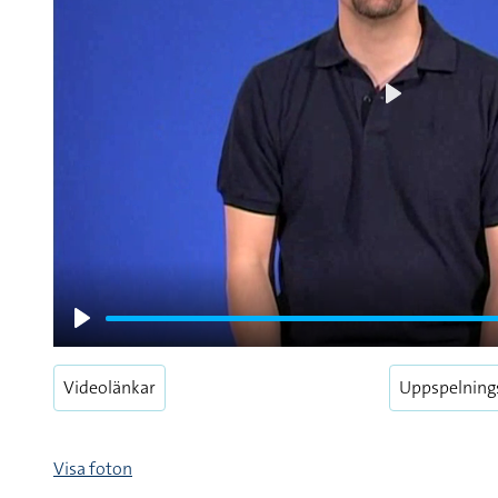
Play
Play
Videolänkar
Uppspelning
Visa foton