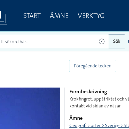
START
ÄMNE
VERKTYG
Sök
Föregående tecken
Formbeskrivning
Krokfingret, uppåtriktat och v
kontakt vid sidan av näsan
Ämne
Geografi > orter > Sverige > S