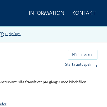
INFORMATION
KONTAKT
Hjälp/Tips
Nästa tecken
Starta autospelning
änstervänt, slås framåt ett par gånger med bibehållen
täder