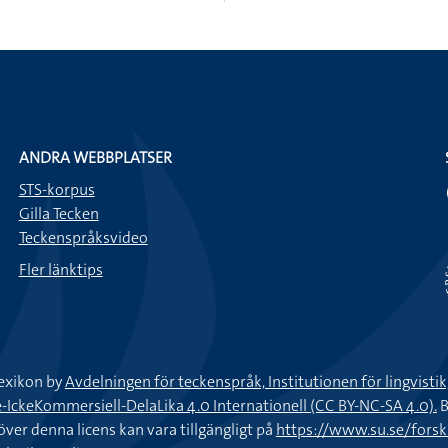
ANDRA WEBBPLATSER
STS-korpus
Gilla Tecken
Teckenspråksvideo
Fler länktips
exikon by
Avdelningen för teckenspråk, Institutionen för lingvisti
keKommersiell-DelaLika 4.0 Internationell (CC BY-NC-SA 4.0).
B
töver denna licens kan vara tillgängligt på
https://www.su.se/fors