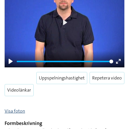
Play
Play
Enter
fulls
Uppspelningshastighet
Repetera video
Videolänkar
Visa foton
Formbeskrivning