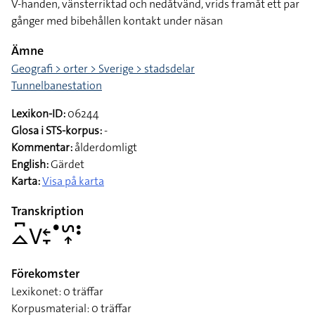
V-handen, vänsterriktad och nedåtvänd, vrids framåt ett par
gånger med bibehållen kontakt under näsan
Ämne
Geografi > orter > Sverige > stadsdelar
Tunnelbanestation
Lexikon-ID:
06244
Glosa i STS-korpus:
-
Kommentar:
ålderdomligt
English:
Gärdet
Karta:
Visa på karta
Transkription
􌤼􌥚􌤭􌥓􌥙􌤟􌥲􌥾􌥻
Förekomster
Lexikonet: 0 träffar
Korpusmaterial: 0 träffar