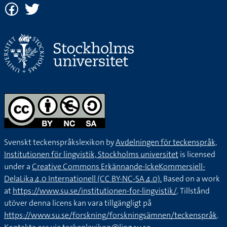
Svenskt teckenspråkslexikon by
Avdelningen för teckenspråk,
Institutionen för lingvistik, Stockholms universitet
is licensed
under a
Creative Commons Erkännande-IckeKommersiell-
DelaLika 4.0 Internationell (CC BY-NC-SA 4.0).
Based on a work
at
https://www.su.se/institutionen-for-lingvistik/
. Tillstånd
utöver denna licens kan vara tillgängligt på
https://www.su.se/forskning/forskningsämnen/teckenspråk
.