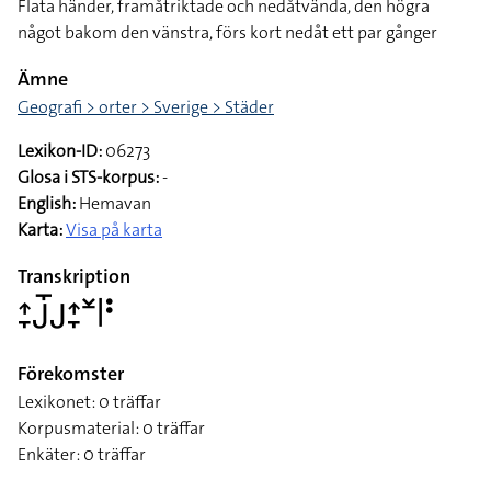
Flata händer, framåtriktade och nedåtvända, den högra
något bakom den vänstra, förs kort nedåt ett par gånger
Ämne
Geografi > orter > Sverige > Städer
Lexikon-ID:
06273
Glosa i STS-korpus:
-
English:
Hemavan
Karta:
Visa på karta
Transkription
􌤴􌥙􌤢􌤻􌤢􌤴􌥙􌥸􌥼􌥻
Förekomster
Lexikonet: 0 träffar
Korpusmaterial: 0 träffar
Enkäter: 0 träffar