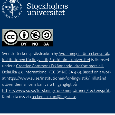
Svenskt teckenspråkslexikon by
Avdelningen för teckenspråk,
Institutionen för lingvistik, Stockholms universitet
is licensed
under a
Creative Commons Erkännande-IckeKommersiell-
DelaLika 4.0 Internationell (CC BY-NC-SA 4.0).
Based on a work
at
https://www.su.se/institutionen-for-lingvistik/
. Tillstånd
utöver denna licens kan vara tillgängligt på
https://www.su.se/forskning/forskningsämnen/teckenspråk
.
Kontakta oss via
teckenlexikon@ling.su.se
.