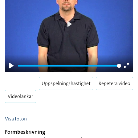
Play
Play
Enter
fulls
Uppspelningshastighet
Repetera video
Videolänkar
Visa foton
Formbeskrivning