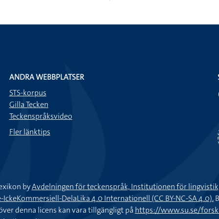
ANDRA WEBBPLATSER
STS-korpus
Gilla Tecken
Teckenspråksvideo
Fler länktips
exikon by
Avdelningen för teckenspråk, Institutionen för lingvisti
keKommersiell-DelaLika 4.0 Internationell (CC BY-NC-SA 4.0).
B
töver denna licens kan vara tillgängligt på
https://www.su.se/fors