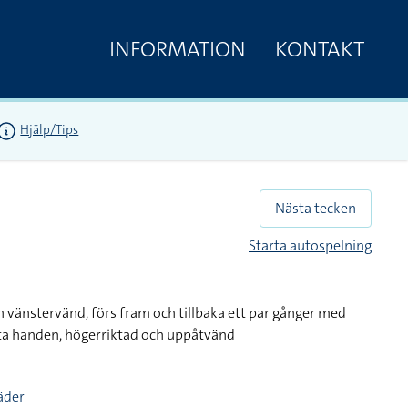
INFORMATION
KONTAKT
Hjälp/Tips
Nästa tecken
Starta autospelning
h vänstervänd, förs fram och tillbaka ett par gånger med
ata handen, högerriktad och uppåtvänd
täder