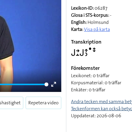
Lexikon-ID:
06287
Glosa i STS-korpus:
-
English:
Holmsund
Karta:
Visa på karta
Transkription
􌤢􌥔􌤸􌤢􌤴􌤶􌤟􌥥
Förekomster
Lexikonet: 0 träffar
Korpusmaterial: 0 träffar
Enkäter: 0 träffar
Enter
fullscreen
Andra tecken med samma bet
shastighet
Repetera video
Teckenformen kan också bety
Uppdaterat: 2026-08-06