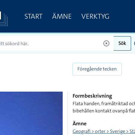
START
ÄMNE
VERKTYG
Sök
Föregående tecken
Formbeskrivning
Flata handen, framåtriktad oc
bibehållen kontakt ovanpå fl
Ämne
Geografi > orter > Sverige > S