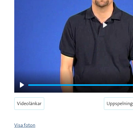
Play
Play
Videolänkar
Uppspelning
Visa foton