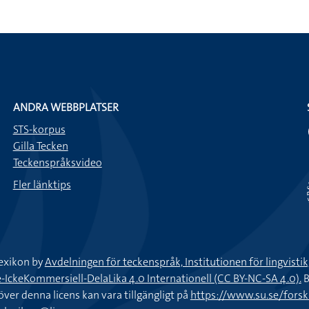
ANDRA WEBBPLATSER
STS-korpus
Gilla Tecken
Teckenspråksvideo
Fler länktips
exikon by
Avdelningen för teckenspråk, Institutionen för lingvisti
keKommersiell-DelaLika 4.0 Internationell (CC BY-NC-SA 4.0).
B
töver denna licens kan vara tillgängligt på
https://www.su.se/fors