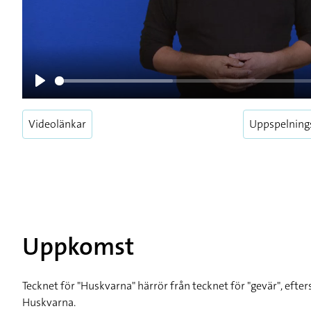
Play
Videolänkar
Uppspelning
Uppkomst
Tecknet för "Huskvarna" härrör från tecknet för "gevär", efter
Huskvarna.