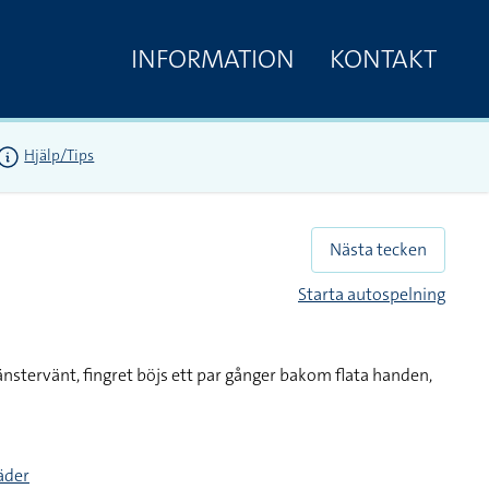
INFORMATION
KONTAKT
Hjälp/Tips
Nästa tecken
Starta autospelning
änstervänt, fingret böjs ett par gånger bakom flata handen,
täder