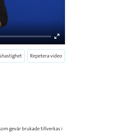
Enter
fullscreen
shastighet
Repetera video
som gevär brukade tillverkas i