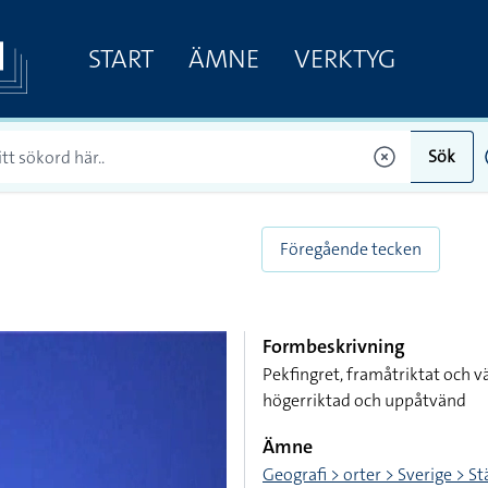
START
ÄMNE
VERKTYG
Sök
Föregående tecken
Formbeskrivning
Pekfingret, framåtriktat och v
högerriktad och uppåtvänd
Ämne
Geografi > orter > Sverige > S