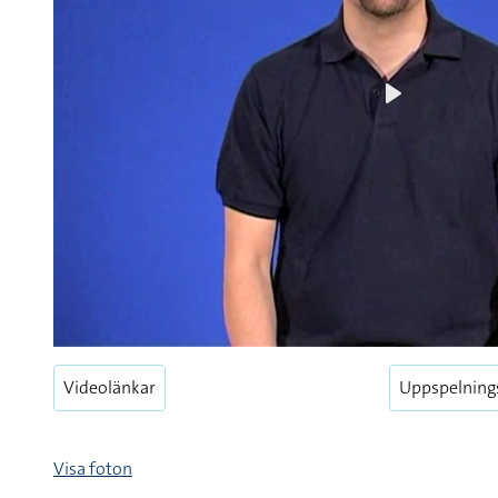
Play
Videolänkar
Uppspelning
Visa foton