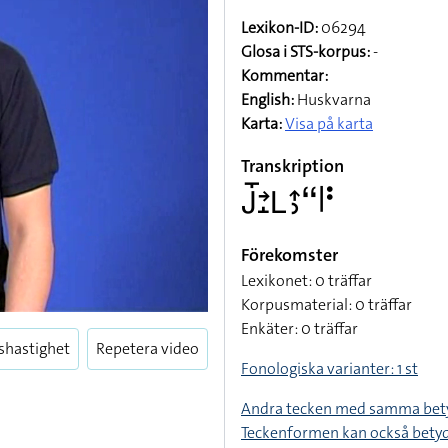
Lexikon-ID:
06294
Glosa i STS-korpus:
-
Kommentar:
English:
Huskvarna
Karta:
Visa på karta
Transkription
􌤢􌤻􌥔􌤸􌥈􌤴􌤶􌦨􌥼􌥻
Förekomster
Lexikonet: 0 träffar
Korpusmaterial: 0 träffar
Enkäter: 0 träffar
shastighet
Repetera video
Fonologiska varianter: 1 st
Andra tecken med samma bet
Teckenformen kan också bety