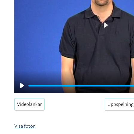
Play
Play
Videolänkar
Uppspelning
Visa foton