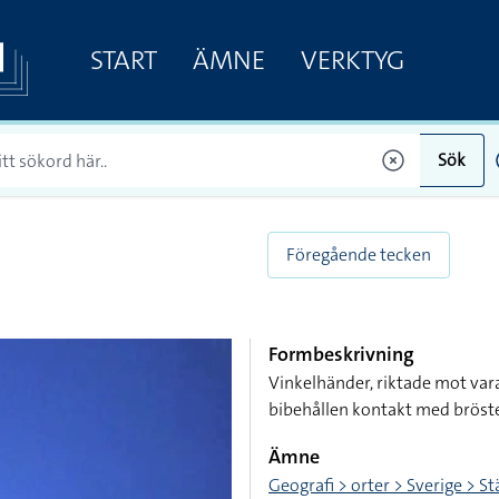
START
ÄMNE
VERKTYG
Sök
Föregående tecken
Formbeskrivning
Vinkelhänder, riktade mot var
bibehållen kontakt med bröst
Ämne
Geografi > orter > Sverige > S