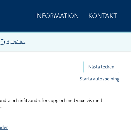
INFORMATION
KONTAKT
Hjälp/Tips
Nästa tecken
Starta autospelning
andra och inåtvända, förs upp och ned växelvis med
et
täder