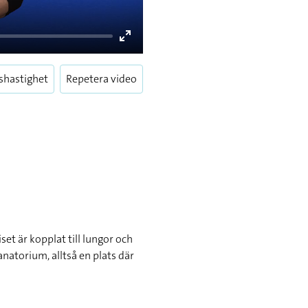
Enter
fullscreen
shastighet
Repetera video
set är kopplat till lungor och
anatorium, alltså en plats där