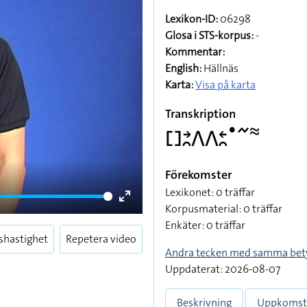
Lexikon-ID:
06298
Glosa i STS-korpus:
-
Kommentar:
English:
Hällnäs
Karta:
Visa på karta
Transkription
􌤓􌥔􌥘􌤣􌤣􌥓􌥘􌤟􌥨􌦇
Förekomster
Lexikonet: 0 träffar
Korpusmaterial: 0 träffar
Enter
Enkäter: 0 träffar
fullscreen
shastighet
Repetera video
Andra tecken med samma bet
Uppdaterat: 2026-08-07
Beskrivning
Uppkomst