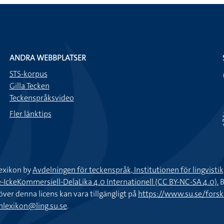
ANDRA WEBBPLATSER
STS-korpus
Gilla Tecken
Teckenspråksvideo
Fler länktips
exikon by
Avdelningen för teckenspråk, Institutionen för lingvisti
keKommersiell-DelaLika 4.0 Internationell (CC BY-NC-SA 4.0).
B
töver denna licens kan vara tillgängligt på
https://www.su.se/fors
nlexikon@ling.su.se
.