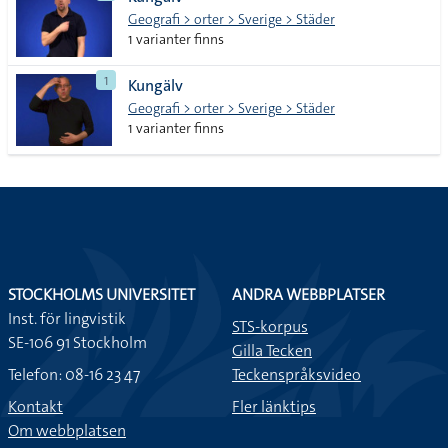
lista
Geografi > orter > Sverige > Städer
1 varianter finns
1
Kungälv
Geografi > orter > Sverige > Städer
1 varianter finns
STOCKHOLMS UNIVERSITET
ANDRA WEBBPLATSER
Inst. för lingvistik
STS-korpus
SE-106 91 Stockholm
Gilla Tecken
Telefon: 08-16 23 47
Teckenspråksvideo
Kontakt
Fler länktips
Om webbplatsen