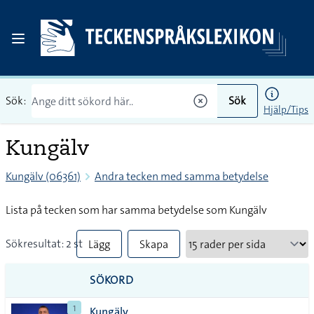
Sök:
Sök
Hjälp/Tips
Kungälv
Kungälv (06361)
Andra tecken med samma betydelse
Lista på tecken som har samma betydelse som Kungälv
Sökresultat: 2 st
Lägg
Skapa
till
PDF
SÖKORD
alla i
1
Kungälv