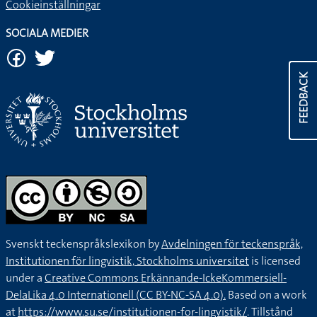
Cookieinställningar
SOCIALA MEDIER
FEEDBACK
Svenskt teckenspråkslexikon by
Avdelningen för teckenspråk,
Institutionen för lingvistik, Stockholms universitet
is licensed
under a
Creative Commons Erkännande-IckeKommersiell-
DelaLika 4.0 Internationell (CC BY-NC-SA 4.0).
Based on a work
at
https://www.su.se/institutionen-for-lingvistik/
. Tillstånd