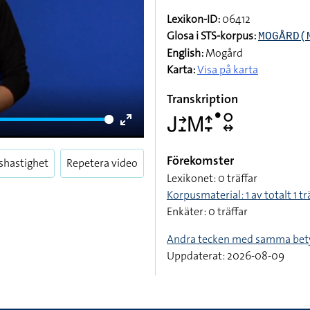
Lexikon-ID:
06412
Glosa i STS-korpus:
MOGÅRD(
English:
Mogård
Karta:
Visa på karta
Transkription
􌤢􌥔􌤸􌤿􌤴􌥙􌤟􌥰􌦉
Enter
fullscreen
Förekomster
shastighet
Repetera video
Lexikonet: 0 träffar
Korpusmaterial: 1 av totalt 1 tr
Enkäter: 0 träffar
Andra tecken med samma bet
Uppdaterat: 2026-08-09