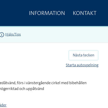
INFORMATION
KONTAKT
Hjälp/Tips
Nästa tecken
Starta autospelning
dåtvänd, förs i vänstergående cirkel med bibehållen
 högerriktad och uppåtvänd
täder