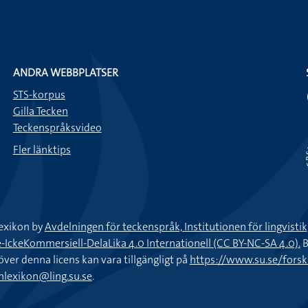
ANDRA WEBBPLATSER
STS-korpus
Gilla Tecken
Teckenspråksvideo
Fler länktips
exikon by
Avdelningen för teckenspråk, Institutionen för lingvisti
keKommersiell-DelaLika 4.0 Internationell (CC BY-NC-SA 4.0).
B
töver denna licens kan vara tillgängligt på
https://www.su.se/fors
nlexikon@ling.su.se
.