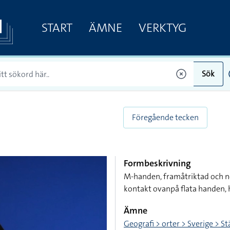
START
ÄMNE
VERKTYG
Sök
Föregående tecken
Formbeskrivning
M-handen, framåtriktad och ne
kontakt ovanpå flata handen,
Ämne
Geografi > orter > Sverige > S