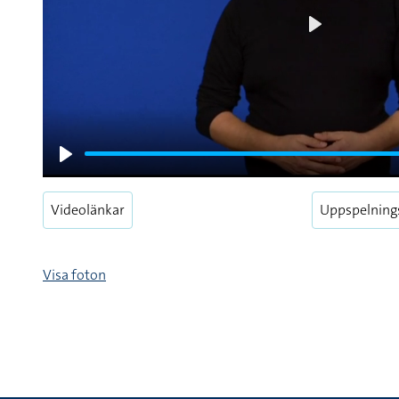
Play
Play
Videolänkar
Uppspelning
Visa foton