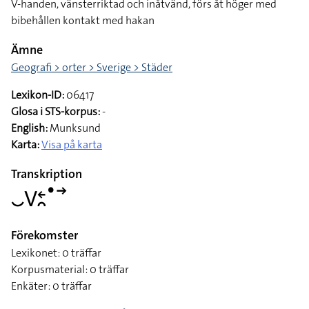
V-handen, vänsterriktad och inåtvänd, förs åt höger med
bibehållen kontakt med hakan
Ämne
Geografi > orter > Sverige > Städer
Lexikon-ID:
06417
Glosa i STS-korpus:
-
English:
Munksund
Karta:
Visa på karta
Transkription
􌤛􌤭􌥓􌥘􌤟􌥣
Förekomster
Lexikonet: 0 träffar
Korpusmaterial: 0 träffar
Enkäter: 0 träffar