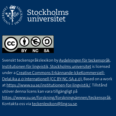
Svenskt teckenspråkslexikon by
Avdelningen för teckenspråk,
Institutionen för lingvistik, Stockholms universitet
is licensed
under a
Creative Commons Erkännande-IckeKommersiell-
DelaLika 4.0 Internationell (CC BY-NC-SA 4.0).
Based on a work
at
https://www.su.se/institutionen-for-lingvistik/
. Tillstånd
utöver denna licens kan vara tillgängligt på
https://www.su.se/forskning/forskningsämnen/teckenspråk
.
Kontakta oss via
teckenlexikon@ling.su.se
.