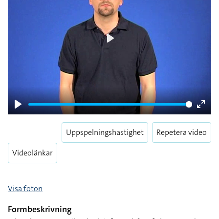
Play
Play
Enter
fulls
Uppspelningshastighet
Repetera video
Videolänkar
Visa foton
Formbeskrivning