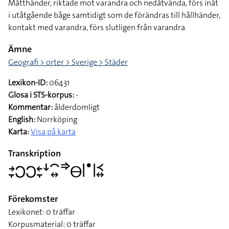
Måtthänder, riktade mot varandra och nedåtvända, förs inåt
i utåtgående båge samtidigt som de förändras till hållhänder,
kontakt med varandra, förs slutligen från varandra
Ämne
Geografi > orter > Sverige > Städer
Lexikon-ID:
06431
Glosa i STS-korpus:
-
Kommentar:
ålderdomligt
English:
Norrköping
Karta:
Visa på karta
Transkription
􌥔􌥙􌥋􌥋􌥓􌥙􌦄􌥯􌦉􌦆􌤫􌥼􌤟􌥼􌥹􌦉
Förekomster
Lexikonet: 0 träffar
Korpusmaterial: 0 träffar