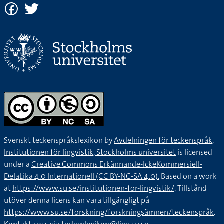
Svenskt teckenspråkslexikon by
Avdelningen för teckenspråk,
Institutionen för lingvistik, Stockholms universitet
is licensed
under a
Creative Commons Erkännande-IckeKommersiell-
DelaLika 4.0 Internationell (CC BY-NC-SA 4.0).
Based on a work
at
https://www.su.se/institutionen-for-lingvistik/
. Tillstånd
utöver denna licens kan vara tillgängligt på
https://www.su.se/forskning/forskningsämnen/teckenspråk
.