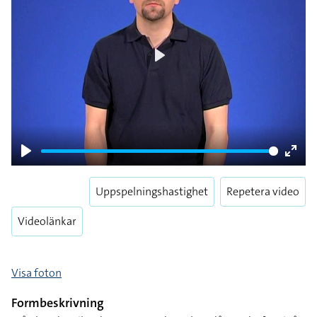
Play
Play
Enter
fulls
Uppspelningshastighet
Repetera video
Videolänkar
Visa foton
Formbeskrivning