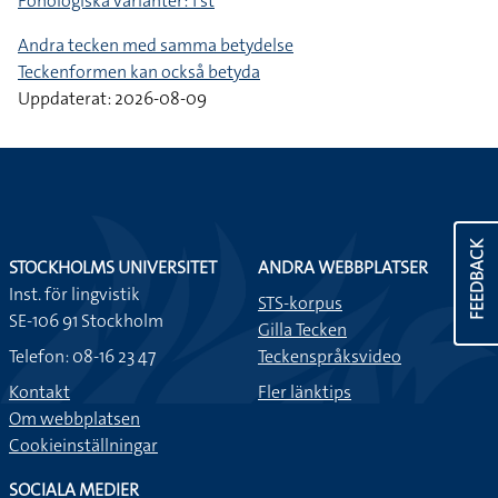
Fonologiska varianter: 1 st
Andra tecken med samma betydelse
Teckenformen kan också betyda
Uppdaterat: 2026-08-09
FEEDBACK
STOCKHOLMS UNIVERSITET
ANDRA WEBBPLATSER
Inst. för lingvistik
STS-korpus
SE-106 91 Stockholm
Gilla Tecken
Telefon: 08-16 23 47
Teckenspråksvideo
Kontakt
Fler länktips
Om webbplatsen
Cookieinställningar
SOCIALA MEDIER