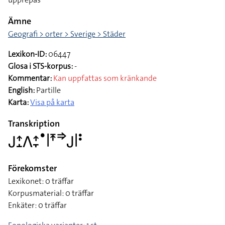
Ämne
Geografi > orter > Sverige > Städer
Lexikon-ID:
06447
Glosa i STS-korpus:
-
Kommentar:
Kan uppfattas som kränkande
English:
Partille
Karta:
Visa på karta
Transkription
􌤢􌤴􌤸􌤣􌤴􌥙􌤟􌥼􌥵􌦆􌤢􌥼􌥻
Förekomster
Lexikonet: 0 träffar
Korpusmaterial: 0 träffar
Enkäter: 0 träffar