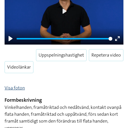
Play
Play
Enter
fulls
Uppspelningshastighet
Repetera video
Videolänkar
Visa foton
Formbeskrivning
Vinkelhanden, framåtriktad och nedåtvänd, kontakt ovanpå
flata handen, framåtriktad och uppåtvänd, förs sedan kort
framåt samtidigt som den förändras till flata handen,
upprepas