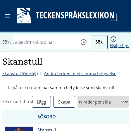
Sök:
Sök
Hjälp/Tips
Skanstull
Skanstull (06469)
Andra tecken med samma betydelse
Lista på tecken som har samma betydelse som Skanstull
Sökresultat: 1 st
Lägg
Skapa
till
PDF
SÖKORD
alla i
Skanstull