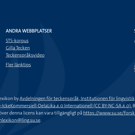
ANDRA WEBBPLATSER
STS-korpus
Gilla Tecken
Teckenspråksvideo
Fler länktips
exikon by
Avdelningen för teckenspråk, Institutionen för lingvisti
keKommersiell-DelaLika 4.0 Internationell (CC BY-NC-SA 4.0).
B
töver denna licens kan vara tillgängligt på
https://www.su.se/fors
nlexikon@ling.su.se
.