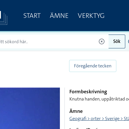
START
ÄMNE
VERKTYG
Sök
Föregående tecken
Formbeskrivning
Knutna handen, uppåtriktad 
Ämne
Geografi > orter > Sverige > S