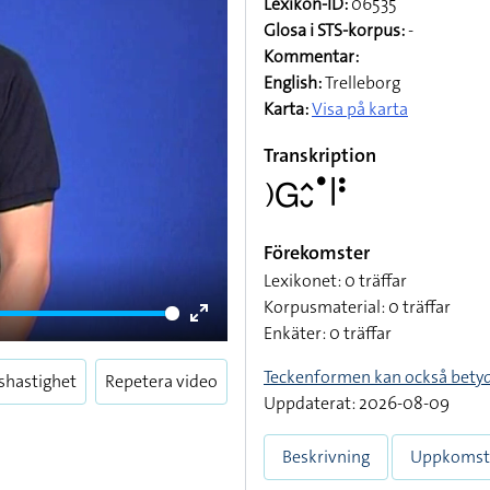
Lexikon-ID:
06535
Glosa i STS-korpus:
-
Kommentar:
English:
Trelleborg
Karta:
Visa på karta
Transkription
􌤊􌤦􌤵􌤷􌤟􌥼􌥻
Förekomster
Lexikonet: 0 träffar
Korpusmaterial: 0 träffar
Enkäter: 0 träffar
Enter
fullscreen
Teckenformen kan också bety
shastighet
Repetera video
Uppdaterat: 2026-08-09
Beskrivning
Uppkomst