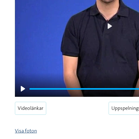
Play
Play
Videolänkar
Uppspelning
Visa foton