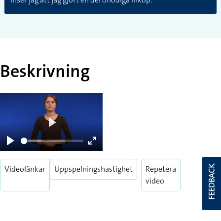
Beskrivning
Play
Play
Enter
fullscreen
FEEDBACK
Videolänkar
Uppspelningshastighet
Repetera
video