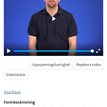
Play
Play
Enter
fulls
Uppspelningshastighet
Repetera video
Videolänkar
Visa foton
Formbeskrivning