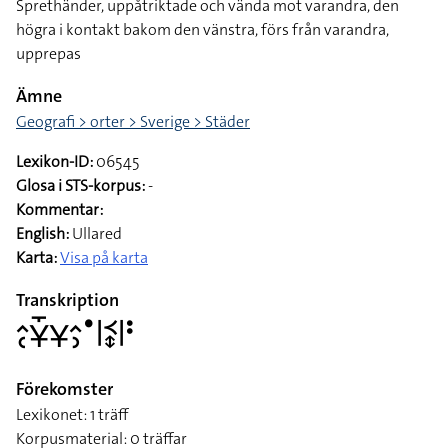
Sprethänder, uppåtriktade och vända mot varandra, den
högra i kontakt bakom den vänstra, förs från varandra,
upprepas
Ämne
Geografi > orter > Sverige > Städer
Lexikon-ID:
06545
Glosa i STS-korpus:
-
Kommentar:
English:
Ullared
Karta:
Visa på karta
Transkription
􌤵􌥗􌥃􌤻􌥃􌤵􌤶􌤟􌥼􌥹􌦋􌥼􌥻
Förekomster
Lexikonet: 1 träff
Korpusmaterial: 0 träffar