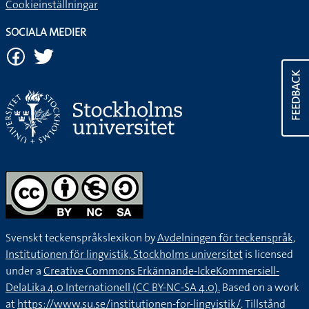
Cookieinställningar
SOCIALA MEDIER
FEEDBACK
Svenskt teckenspråkslexikon by
Avdelningen för teckenspråk,
Institutionen för lingvistik, Stockholms universitet
is licensed
under a
Creative Commons Erkännande-IckeKommersiell-
DelaLika 4.0 Internationell (CC BY-NC-SA 4.0).
Based on a work
at
https://www.su.se/institutionen-for-lingvistik/
. Tillstånd