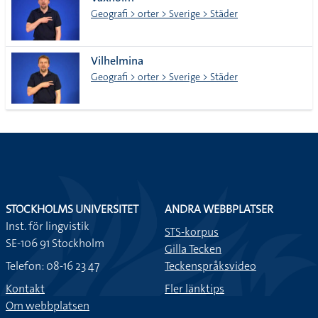
lista
Geografi > orter > Sverige > Städer
Vilhelmina
Geografi > orter > Sverige > Städer
STOCKHOLMS UNIVERSITET
ANDRA WEBBPLATSER
Inst. för lingvistik
STS-korpus
SE-106 91 Stockholm
Gilla Tecken
Telefon: 08-16 23 47
Teckenspråksvideo
Kontakt
Fler länktips
Om webbplatsen