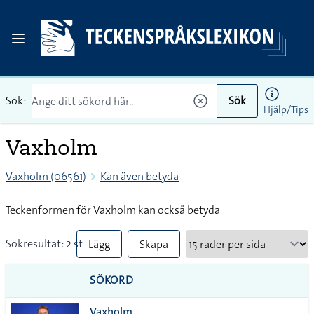
Sök:
Sök
Hjälp/Tips
Vaxholm
Vaxholm (06561)
Kan även betyda
Teckenformen för Vaxholm kan också betyda
Sökresultat: 2 st
Lägg
Skapa
till
PDF
SÖKORD
alla i
Vaxholm