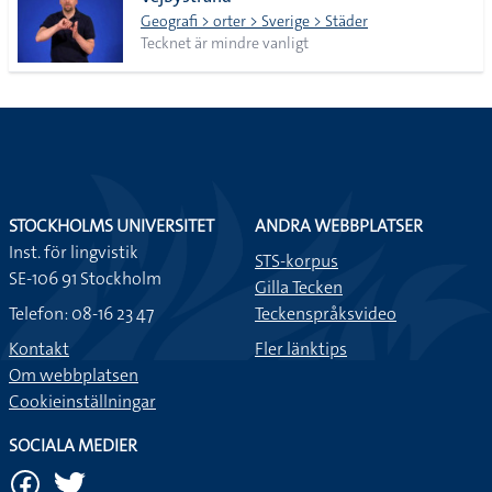
lista
Geografi > orter > Sverige > Städer
Tecknet är mindre vanligt
STOCKHOLMS UNIVERSITET
ANDRA WEBBPLATSER
Inst. för lingvistik
STS-korpus
SE-106 91 Stockholm
Gilla Tecken
Telefon: 08-16 23 47
Teckenspråksvideo
Kontakt
Fler länktips
Om webbplatsen
Cookieinställningar
SOCIALA MEDIER