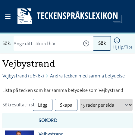
Sök:
Sök
Hjälp/Tips
Vejbystrand
Vejbystrand (06563)
Andra tecken med samma betydelse
Lista på tecken som har samma betydelse som Vejbystrand
Sökresultat: 1 st
Lägg
Skapa
till
PDF
SÖKORD
alla i
Vejbystrand