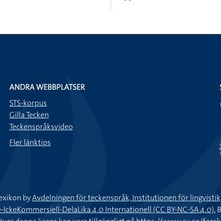
ANDRA WEBBPLATSER
STS-korpus
Gilla Tecken
Teckenspråksvideo
Fler länktips
exikon by
Avdelningen för teckenspråk, Institutionen för lingvisti
keKommersiell-DelaLika 4.0 Internationell (CC BY-NC-SA 4.0).
B