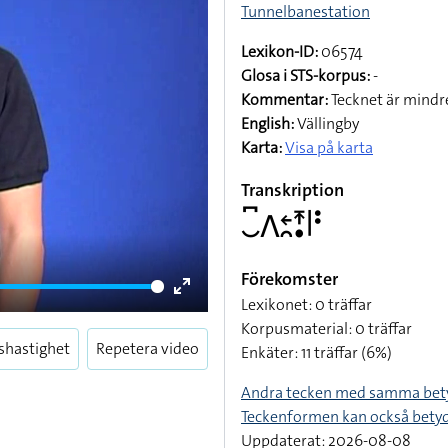
Tunnelbanestation
Lexikon-ID:
06574
Glosa i STS-korpus:
-
Kommentar:
Tecknet är mindre
English:
Vällingby
Karta:
Visa på karta
Transkription
􌤛􌥚􌤣􌥓􌥘􌥵􌥡􌥼􌥻
Förekomster
Lexikonet: 0 träffar
Enter
Korpusmaterial: 0 träffar
fullscreen
shastighet
Repetera video
Enkäter: 11 träffar (6%)
Andra tecken med samma bet
Teckenformen kan också bety
Uppdaterat: 2026-08-08