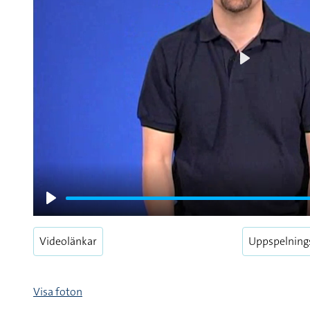
Play
Play
Videolänkar
Uppspelning
Visa foton