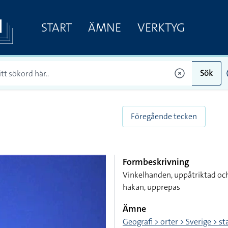
START
ÄMNE
VERKTYG
Sök
Föregående tecken
Formbeskrivning
Vinkelhanden, uppåtriktad och
hakan, upprepas
Ämne
Geografi > orter > Sverige > s