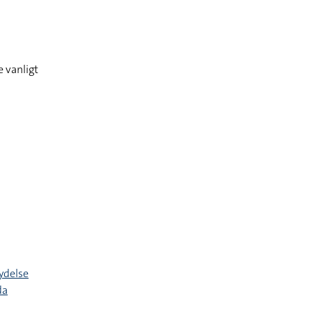
 vanligt
ydelse
da