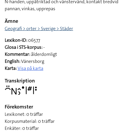
N-handen, uppåtriktad och vänstervänd, kontakt bredvid
pannan, vinkas, upprepas
Ämne
Geografi > orter > Sverige > Städer
Lexikon-ID:
06577
Glosa i STS-korpus:
-
Kommentar:
ålderdomligt
English:
Vänersborg
Karta:
Visa på karta
Transkription
􌤃􌤺􌥌􌤵􌤶􌤟􌥼􌥺􌥼􌥻
Förekomster
Lexikonet: 0 träffar
Korpusmaterial: 0 träffar
Enkäter: 0 träffar