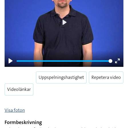
Play
Play
Enter
fulls
Uppspelningshastighet
Repetera video
Videolänkar
Visa foton
Formbeskrivning