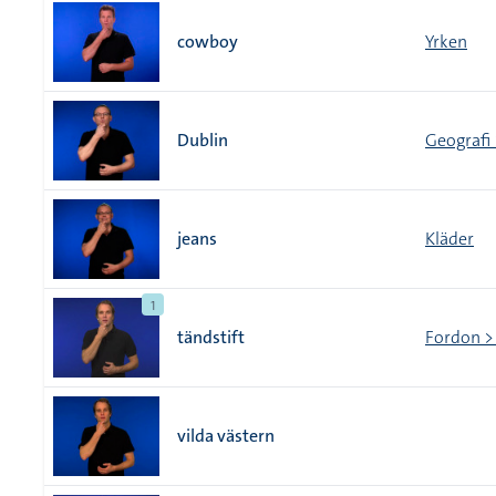
cowboy
Yrken
Dublin
Geografi 
jeans
Kläder
1
tändstift
Fordon >
vilda västern