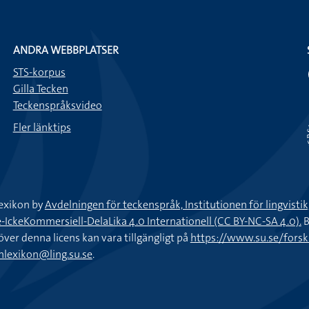
ANDRA WEBBPLATSER
STS-korpus
Gilla Tecken
Teckenspråksvideo
Fler länktips
exikon by
Avdelningen för teckenspråk, Institutionen för lingvisti
keKommersiell-DelaLika 4.0 Internationell (CC BY-NC-SA 4.0).
B
töver denna licens kan vara tillgängligt på
https://www.su.se/fors
nlexikon@ling.su.se
.