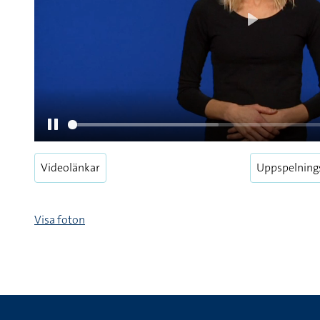
Videolänkar
Uppspelning
Pause
Visa foton