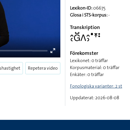
Lexikon-ID:
06675
Glosa i STS-korpus:
-
Transkription
􌤵􌥗􌤦􌤹􌤣􌤵􌤶􌤟􌥵􌥻
Förekomster
Lexikonet: 0 träffar
Korpusmaterial: 0 träffar
shastighet
Repetera video
Enkäter: 0 träffar
Enter
Fonologiska varianter: 2 st
fullscreen
Uppdaterat: 2026-08-08