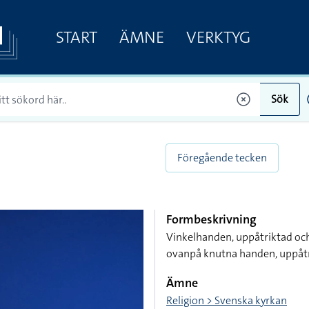
START
ÄMNE
VERKTYG
Sök
Föregående tecken
Formbeskrivning
Vinkelhanden, uppåtriktad och
ovanpå knutna handen, uppåt
Ämne
Religion > Svenska kyrkan