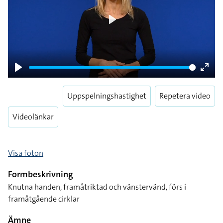
Play
Play
Enter
fulls
Uppspelningshastighet
Repetera video
Videolänkar
Visa foton
Formbeskrivning
Knutna handen, framåtriktad och vänstervänd, förs i
framåtgående cirklar
Ämne