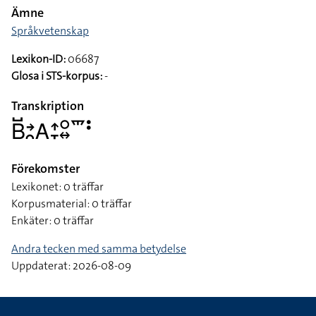
Ämne
Språkvetenskap
Lexikon-ID:
06687
Glosa i STS-korpus:
-
Transkription
􌤧􌤹􌥔􌥘􌤤􌤴􌥙􌥰􌦉􌥴􌥻
Förekomster
Lexikonet: 0 träffar
Korpusmaterial: 0 träffar
Enkäter: 0 träffar
Andra tecken med samma betydelse
Uppdaterat: 2026-08-09