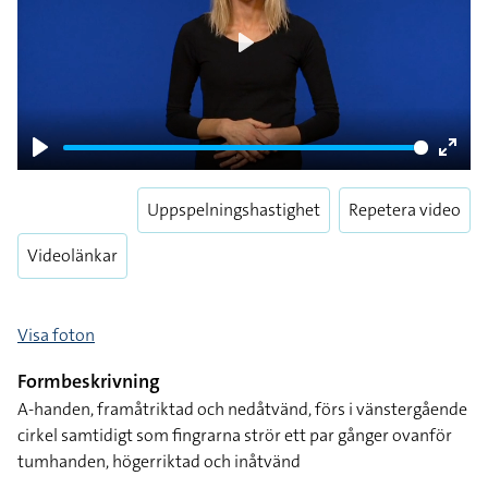
Play
Play
Enter
fulls
Uppspelningshastighet
Repetera video
Videolänkar
Visa foton
Formbeskrivning
A-handen, framåtriktad och nedåtvänd, förs i vänstergående
cirkel samtidigt som fingrarna strör ett par gånger ovanför
tumhanden, högerriktad och inåtvänd