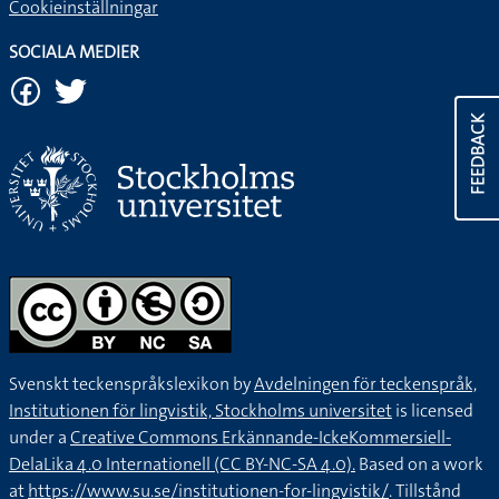
Cookieinställningar
SOCIALA MEDIER
FEEDBACK
Svenskt teckenspråkslexikon by
Avdelningen för teckenspråk,
Institutionen för lingvistik, Stockholms universitet
is licensed
under a
Creative Commons Erkännande-IckeKommersiell-
DelaLika 4.0 Internationell (CC BY-NC-SA 4.0).
Based on a work
at
https://www.su.se/institutionen-for-lingvistik/
. Tillstånd