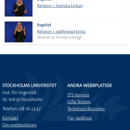
lista
Religion > Svenska kyrkan
baptist
Religion > odefinerad kyrka
Tecknet är mindre vanligt
STOCKHOLMS UNIVERSITET
ANDRA WEBBPLATSER
Inst. för lingvistik
STS-korpus
SE-106 91 Stockholm
Gilla Tecken
Telefon: 08-16 23 47
Teckenspråksvideo
Kontakt
Fler länktips
Om webbplatsen