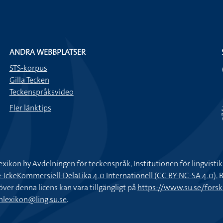
ANDRA WEBBPLATSER
STS-korpus
Gilla Tecken
Teckenspråksvideo
Fler länktips
exikon by
Avdelningen för teckenspråk, Institutionen för lingvisti
keKommersiell-DelaLika 4.0 Internationell (CC BY-NC-SA 4.0).
B
töver denna licens kan vara tillgängligt på
https://www.su.se/fors
nlexikon@ling.su.se
.