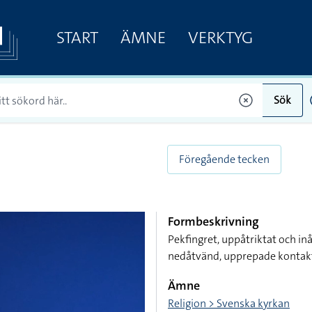
START
ÄMNE
VERKTYG
Sök
Föregående tecken
Formbeskrivning
Pekfingret, uppåtriktat och i
nedåtvänd, upprepade kontakt
Ämne
Religion > Svenska kyrkan