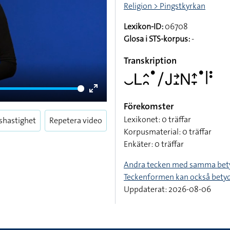
Religion > Pingstkyrkan
Lexikon-ID:
06708
Glosa i STS-korpus:
-
Transkription
􌤛􌥈􌤵􌥘􌤟􌥠􌤢􌥔􌤸􌥌􌤴􌥙􌤟􌥼􌥻
Enter
Förekomster
fullscreen
Lexikonet: 0 träffar
shastighet
Repetera video
Korpusmaterial: 0 träffar
Enkäter: 0 träffar
Andra tecken med samma bet
Teckenformen kan också bety
Uppdaterat: 2026-08-06