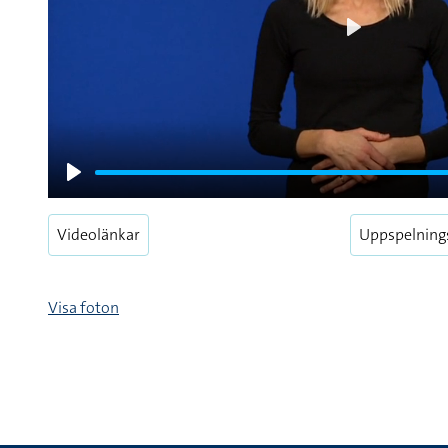
Play
Play
Videolänkar
Uppspelning
Visa foton