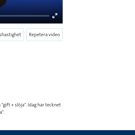
Enter
fullscreen
shastighet
Repetera video
gift + slöja". Idag har tecknet
a".