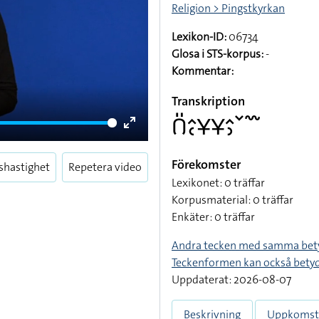
Religion > Pingstkyrkan
Lexikon-ID:
06734
Glosa i STS-korpus:
-
Kommentar:
Transkription
􌤂􌤺􌤵􌥗􌥃􌥃􌤵􌤶􌥧􌥳
Enter
fullscreen
Förekomster
shastighet
Repetera video
Lexikonet: 0 träffar
Korpusmaterial: 0 träffar
Enkäter: 0 träffar
Andra tecken med samma bet
Teckenformen kan också bety
Uppdaterat: 2026-08-07
Beskrivning
Uppkomst