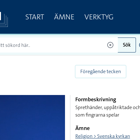
START
ÄMNE
VERKTYG
Sök
Föregående tecken
Formbeskrivning
Sprethänder, uppåtriktade oc
som fingrarna spelar
Ämne
Religion > Svenska kyrkan