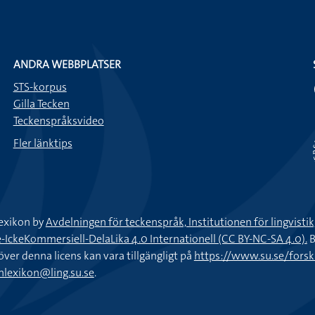
ANDRA WEBBPLATSER
STS-korpus
Gilla Tecken
Teckenspråksvideo
Fler länktips
exikon by
Avdelningen för teckenspråk, Institutionen för lingvisti
keKommersiell-DelaLika 4.0 Internationell (CC BY-NC-SA 4.0).
B
töver denna licens kan vara tillgängligt på
https://www.su.se/fors
nlexikon@ling.su.se
.