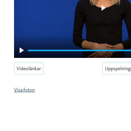
Play
Play
Videolänkar
Uppspelning
Visa foton