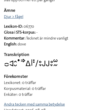
Ämne
Djur > fågel
Lexikon-ID:
06770
Glosa i STS-korpus:
-
Kommentar:
Tecknet är mindre vanligt
English:
dove
Transkription
􌤌􌥉􌤵􌤷􌤟􌦆􌤩􌥼􌥻􌥠􌥓􌥙􌤢􌤢􌥔􌥙􌥱􌦌
Förekomster
Lexikonet: 0 träffar
Korpusmaterial: 0 träffar
Enkäter: 0 träffar
Andra tecken med samma betydelse