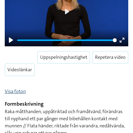
Play
Play
Enter
fulls
Uppspelningshastighet
Repetera video
Videolänkar
Visa foton
Formbeskrivning
Raka måtthanden, uppåtriktad och framåtvänd, förändras
till nyphand ett par gånger med bibehållen kontakt med
munnen // Flata händer, riktade från varandra, nedåtvända,
slås upp och ner ett par gånger