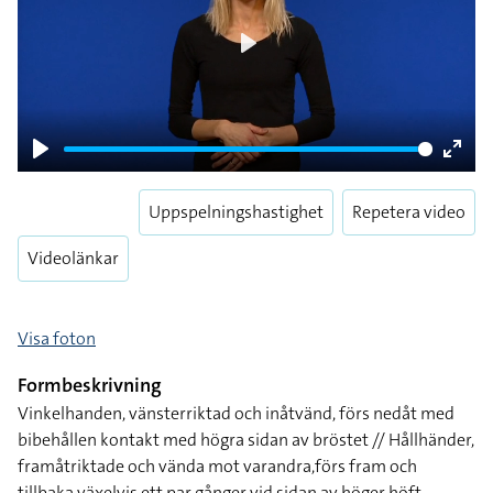
Play
Play
Enter
fulls
Uppspelningshastighet
Repetera video
Videolänkar
Visa foton
Formbeskrivning
Vinkelhanden, vänsterriktad och inåtvänd, förs nedåt med
bibehållen kontakt med högra sidan av bröstet // Hållhänder,
framåtriktade och vända mot varandra,förs fram och
tillbaka växelvis ett par gånger vid sidan av höger höft