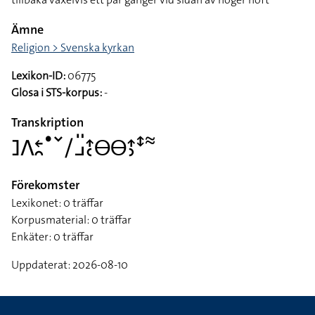
Ämne
Religion > Svenska kyrkan
Lexikon-ID:
06775
Glosa i STS-korpus:
-
Transkription
􌤔􌤣􌥓􌥘􌤟􌥧􌥠􌤘􌤺􌤴􌥗􌤫􌤫􌤴􌤶􌥥􌦇
Förekomster
Lexikonet: 0 träffar
Korpusmaterial: 0 träffar
Enkäter: 0 träffar
Uppdaterat: 2026-08-10