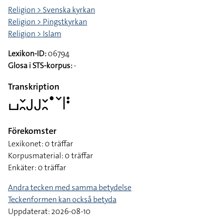
Religion > Svenska kyrkan
Religion > Pingstkyrkan
Religion > Islam
Lexikon-ID:
06794
Glosa i STS-korpus:
-
Transkription
􌤖􌥖􌥘􌤢􌤢􌥖􌥘􌤟􌥧􌥼􌥻
Förekomster
Lexikonet: 0 träffar
Korpusmaterial: 0 träffar
Enkäter: 0 träffar
Andra tecken med samma betydelse
Teckenformen kan också betyda
Uppdaterat: 2026-08-10