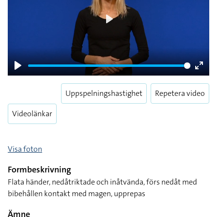
Play
Play
Enter
fulls
Uppspelningshastighet
Repetera video
Videolänkar
Visa foton
Formbeskrivning
Flata händer, nedåtriktade och inåtvända, förs nedåt med
bibehållen kontakt med magen, upprepas
Ämne