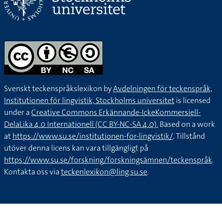
Svenskt teckenspråkslexikon by
Avdelningen för teckenspråk,
Institutionen för lingvistik, Stockholms universitet
is licensed
under a
Creative Commons Erkännande-IckeKommersiell-
DelaLika 4.0 Internationell (CC BY-NC-SA 4.0).
Based on a work
at
https://www.su.se/institutionen-for-lingvistik/
. Tillstånd
utöver denna licens kan vara tillgängligt på
https://www.su.se/forskning/forskningsämnen/teckenspråk
.
Kontakta oss via
teckenlexikon@ling.su.se
.