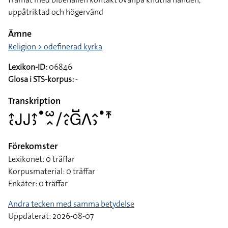
uppåtriktad och högervänd
Ämne
Religion > odefinerad kyrka
Lexikon-ID:
06846
Glosa i STS-korpus:
-
Transkription
􌤴􌥗􌤢􌤢􌤴􌤶􌤟􌥱􌥿􌥠􌤵􌥗􌤦􌤹􌤣􌤵􌤶􌤟􌥵
Förekomster
Lexikonet: 0 träffar
Korpusmaterial: 0 träffar
Enkäter: 0 träffar
Andra tecken med samma betydelse
Uppdaterat: 2026-08-07