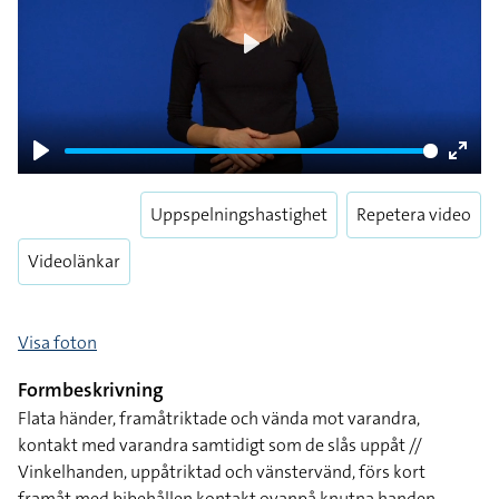
Play
Play
Enter
fulls
Uppspelningshastighet
Repetera video
Videolänkar
Visa foton
Formbeskrivning
Flata händer, framåtriktade och vända mot varandra,
kontakt med varandra samtidigt som de slås uppåt //
Vinkelhanden, uppåtriktad och vänstervänd, förs kort
framåt med bibehållen kontakt ovanpå knutna handen,