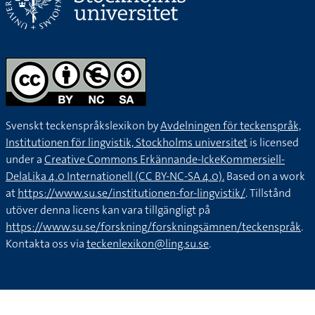
Svenskt teckenspråkslexikon by
Avdelningen för teckenspråk,
Institutionen för lingvistik, Stockholms universitet
is licensed
under a
Creative Commons Erkännande-IckeKommersiell-
DelaLika 4.0 Internationell (CC BY-NC-SA 4.0).
Based on a work
at
https://www.su.se/institutionen-for-lingvistik/
. Tillstånd
utöver denna licens kan vara tillgängligt på
https://www.su.se/forskning/forskningsämnen/teckenspråk
.
Kontakta oss via
teckenlexikon@ling.su.se
.