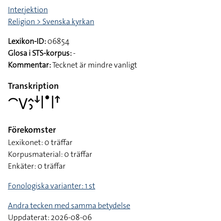
Interjektion
Religion > Svenska kyrkan
Lexikon-ID:
06854
Glosa i STS-korpus:
-
Kommentar:
Tecknet är mindre vanligt
Transkription
􌤃􌤭􌤵􌤶􌦄􌥼􌤟􌥼􌦃
Förekomster
Lexikonet: 0 träffar
Korpusmaterial: 0 träffar
Enkäter: 0 träffar
Fonologiska varianter: 1 st
Andra tecken med samma betydelse
Uppdaterat: 2026-08-06