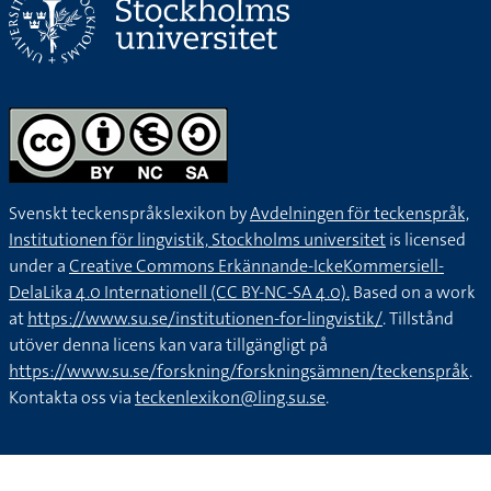
Svenskt teckenspråkslexikon by
Avdelningen för teckenspråk,
Institutionen för lingvistik, Stockholms universitet
is licensed
under a
Creative Commons Erkännande-IckeKommersiell-
DelaLika 4.0 Internationell (CC BY-NC-SA 4.0).
Based on a work
at
https://www.su.se/institutionen-for-lingvistik/
. Tillstånd
utöver denna licens kan vara tillgängligt på
https://www.su.se/forskning/forskningsämnen/teckenspråk
.
Kontakta oss via
teckenlexikon@ling.su.se
.