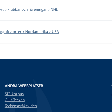
rt > klubbar och föreningar > NHL
grafi > orter > Nordamerika > USA
ANDRA WEBBPLATSER
STS-korpus
Gilla Tecken
Teckenspråksvideo