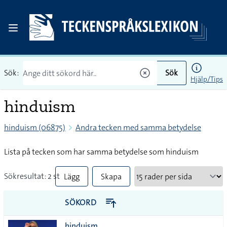
Sök:
Sök
Hjälp/Tips
hinduism
hinduism (06875)
Andra tecken med samma betydelse
Lista på tecken som har samma betydelse som hinduism
Sökresultat: 2 st
Lägg
Skapa
till
PDF
SÖKORD
alla i
hinduism