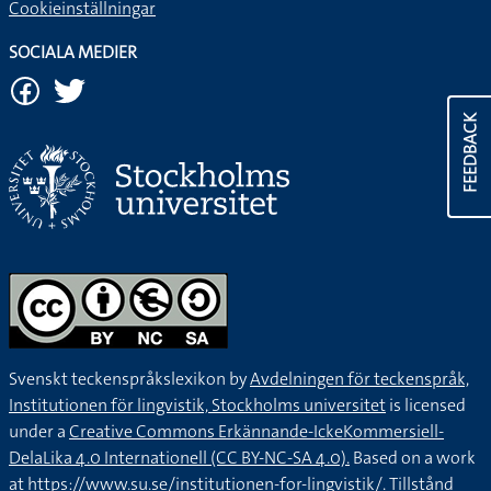
Cookieinställningar
SOCIALA MEDIER
FEEDBACK
Svenskt teckenspråkslexikon by
Avdelningen för teckenspråk,
Institutionen för lingvistik, Stockholms universitet
is licensed
under a
Creative Commons Erkännande-IckeKommersiell-
DelaLika 4.0 Internationell (CC BY-NC-SA 4.0).
Based on a work
at
https://www.su.se/institutionen-for-lingvistik/
. Tillstånd