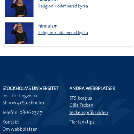
lista
Religion > odefinerad kyrka
hinduism
Religion > odefinerad kyrka
STOCKHOLMS UNIVERSITET
ANDRA WEBBPLATSER
Inst. för lingvistik
STS-korpus
SE-106 91 Stockholm
Gilla Tecken
Telefon: 08-16 23 47
Teckenspråksvideo
Kontakt
Fler länktips
Om webbplatsen