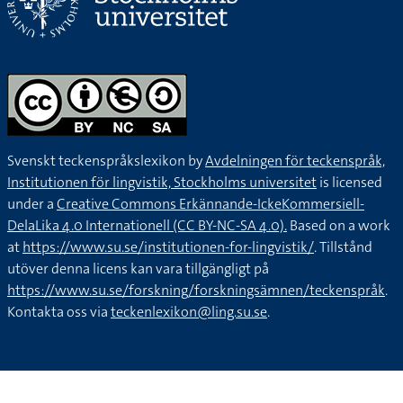
Svenskt teckenspråkslexikon by
Avdelningen för teckenspråk,
Institutionen för lingvistik, Stockholms universitet
is licensed
under a
Creative Commons Erkännande-IckeKommersiell-
DelaLika 4.0 Internationell (CC BY-NC-SA 4.0).
Based on a work
at
https://www.su.se/institutionen-for-lingvistik/
. Tillstånd
utöver denna licens kan vara tillgängligt på
https://www.su.se/forskning/forskningsämnen/teckenspråk
.
Kontakta oss via
teckenlexikon@ling.su.se
.