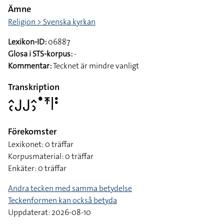
Ämne
Religion > Svenska kyrkan
Lexikon-ID:
06887
Glosa i STS-korpus:
-
Kommentar:
Tecknet är mindre vanligt
Transkription
􌤵􌥗􌤢􌤢􌤵􌤶􌤟􌥵􌥼􌥻
Förekomster
Lexikonet: 0 träffar
Korpusmaterial: 0 träffar
Enkäter: 0 träffar
Andra tecken med samma betydelse
Teckenformen kan också betyda
Uppdaterat: 2026-08-10