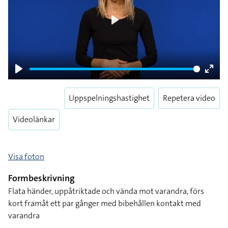
Play
Play
Enter
fulls
Uppspelningshastighet
Repetera video
Videolänkar
Visa foton
Formbeskrivning
Flata händer, uppåtriktade och vända mot varandra, förs
kort framåt ett par gånger med bibehållen kontakt med
varandra