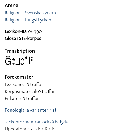
Ämne
Religion > Svenska kyrkan
Religion > Pingstkyrkan
Lexikon-ID:
06990
Glosa i STS-korpus:
-
Transkription
􌤦􌤹􌥔􌥙􌤨􌤵􌤷􌤟􌥼􌥻
Förekomster
Lexikonet: 0 träffar
Korpusmaterial: 0 träffar
Enkäter: 0 träffar
Fonologiska varianter: 1 st
Teckenformen kan också betyda
Uppdaterat: 2026-08-08