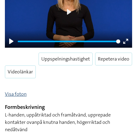
Play
Play
Enter
fulls
Uppspelningshastighet
Repetera video
Videolänkar
Visa foton
Formbeskrivning
L-handen, uppåtriktad och framåtvänd, upprepade
kontakter ovanpå knutna handen, högerriktad och
nedåtvänd