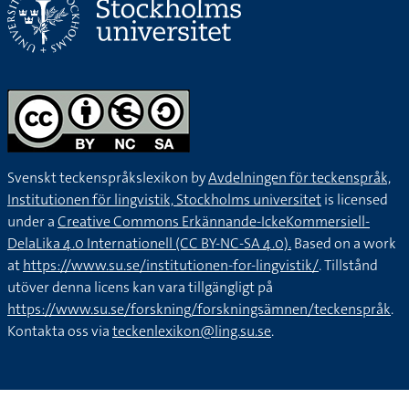
Svenskt teckenspråkslexikon by
Avdelningen för teckenspråk,
Institutionen för lingvistik, Stockholms universitet
is licensed
under a
Creative Commons Erkännande-IckeKommersiell-
DelaLika 4.0 Internationell (CC BY-NC-SA 4.0).
Based on a work
at
https://www.su.se/institutionen-for-lingvistik/
. Tillstånd
utöver denna licens kan vara tillgängligt på
https://www.su.se/forskning/forskningsämnen/teckenspråk
.
Kontakta oss via
teckenlexikon@ling.su.se
.