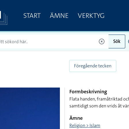
START
ÄMNE
VERKTYG
Sök
Föregående tecken
Formbeskrivning
Flata handen, framåtriktad oc
samtidigt som den vrids åt vä
Ämne
Religion > Islam