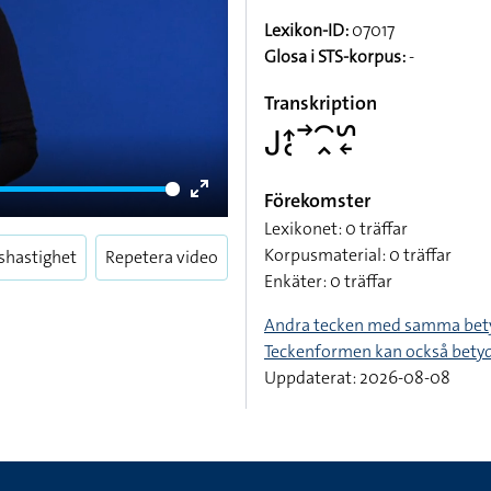
Lexikon-ID:
07017
Glosa i STS-korpus:
-
Transkription
􌤢􌤴􌥗􌥣􌥯􌥿􌥲􌦈
Förekomster
Enter
Lexikonet: 0 träffar
fullscreen
Korpusmaterial: 0 träffar
shastighet
Repetera video
Enkäter: 0 träffar
Andra tecken med samma bet
Teckenformen kan också bety
Uppdaterat: 2026-08-08