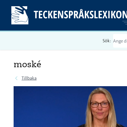
Sök:
moské
Tillbaka