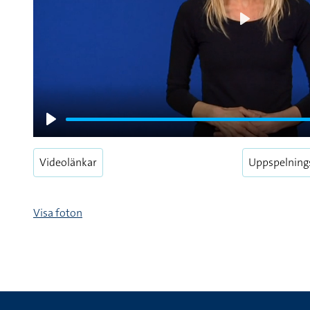
Play
Play
Videolänkar
Uppspelning
Visa foton