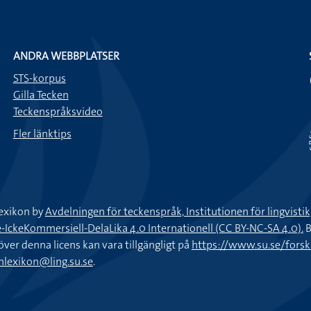
ANDRA WEBBPLATSER
STS-korpus
Gilla Tecken
Teckenspråksvideo
Fler länktips
exikon by
Avdelningen för teckenspråk, Institutionen för lingvisti
keKommersiell-DelaLika 4.0 Internationell (CC BY-NC-SA 4.0).
B
töver denna licens kan vara tillgängligt på
https://www.su.se/fors
nlexikon@ling.su.se
.