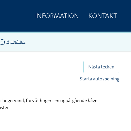
INFORMATION
KONTAKT
Hjälp/Tips
Nästa tecken
Starta autospelning
h högervänd, förs åt höger i en uppåtgående båge
nster