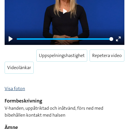
Play
Play
Enter
fulls
Uppspelningshastighet
Repetera video
Videolänkar
Visa foton
Formbeskrivning
V-handen, uppåtriktad och inåtvänd, förs ned med
bibehållen kontakt med halsen
Ämne