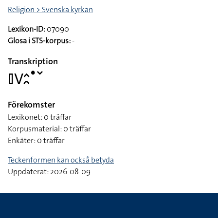
Religion > Svenska kyrkan
Lexikon-ID:
07090
Glosa i STS-korpus:
-
Transkription
􌤞􌤭􌤵􌥘􌤟􌥧
Förekomster
Lexikonet: 0 träffar
Korpusmaterial: 0 träffar
Enkäter: 0 träffar
Teckenformen kan också betyda
Uppdaterat: 2026-08-09