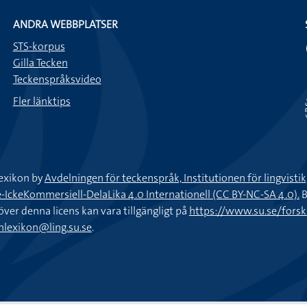
ANDRA WEBBPLATSER
STS-korpus
Gilla Tecken
Teckenspråksvideo
Fler länktips
exikon by
Avdelningen för teckenspråk, Institutionen för lingvisti
keKommersiell-DelaLika 4.0 Internationell (CC BY-NC-SA 4.0).
B
töver denna licens kan vara tillgängligt på
https://www.su.se/fors
nlexikon@ling.su.se
.