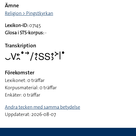
Ämne
Religion > Pingstkyrkan
Lexikon-ID:
07145
Glosa i STS-korpus:
-
Transkription
􌤛􌤭􌥓􌥘􌤟􌥣􌥠􌤴􌥗􌥅􌥅􌤴􌤶􌦅􌥼􌤟
Förekomster
Lexikonet: 0 träffar
Korpusmaterial: 0 träffar
Enkäter: 0 träffar
Andra tecken med samma betydelse
Uppdaterat: 2026-08-07