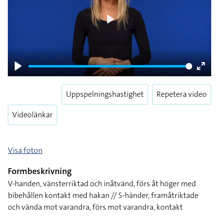
Play
Play
Enter
fulls
Uppspelningshastighet
Repetera video
Videolänkar
Visa foton
Formbeskrivning
V-handen, vänsterriktad och inåtvänd, förs åt höger med
bibehållen kontakt med hakan // S-händer, framåtriktade
och vända mot varandra, förs mot varandra, kontakt