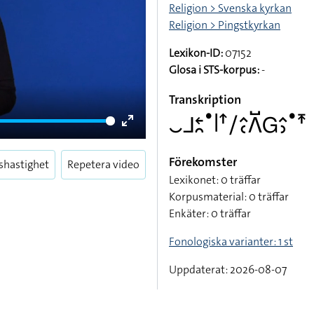
Religion > Svenska kyrkan
Religion > Pingstkyrkan
Lexikon-ID:
07152
Glosa i STS-korpus:
-
Transkription
􌤛􌤨􌥓􌥘􌤟􌥼􌦃􌥠􌤵􌥗􌤣􌤹􌤦􌤵􌤶􌤟􌥵
Enter
fullscreen
Förekomster
shastighet
Repetera video
Lexikonet: 0 träffar
Korpusmaterial: 0 träffar
Enkäter: 0 träffar
Fonologiska varianter: 1 st
Uppdaterat: 2026-08-07