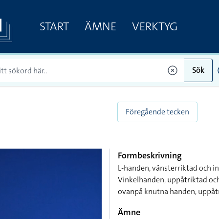
START
ÄMNE
VERKTYG
Sök
Föregående tecken
Formbeskrivning
L-handen, vänsterriktad och i
Vinkelhanden, uppåtriktad och
ovanpå knutna handen, uppåt
Ämne