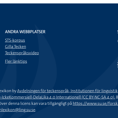
ANDRA WEBBPLATSER
STS-korpus
Gilla Tecken
Teckenspråksvideo
Fler länktips
exikon by
Avdelningen för teckenspråk, Institutionen för lingvisti
keKommersiell-DelaLika 4.0 Internationell (CC BY-NC-SA 4.0).
B
töver denna licens kan vara tillgängligt på
https://www.su.se/fors
nlexikon@ling.su.se
.