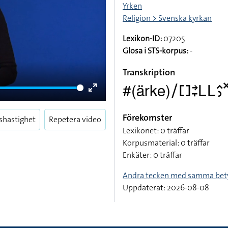
Yrken
Religion > Svenska kyrkan
Lexikon-ID:
07205
Glosa i STS-korpus:
-
Transkription
#(ärke)􌥠􌤓􌥔􌥙􌥈􌥈􌤵􌤶􌦎
Enter
fullscreen
Förekomster
shastighet
Repetera video
Lexikonet: 0 träffar
Korpusmaterial: 0 träffar
Enkäter: 0 träffar
Andra tecken med samma bet
Uppdaterat: 2026-08-08