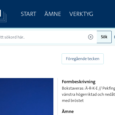
START
ÄMNE
VERKTYG
Sök
Föregående tecken
Formbeskrivning
Bokstaveras: Ä-R-K-E // Pekfin
vänstra högerriktad och nedåtv
med bröstet
Ämne