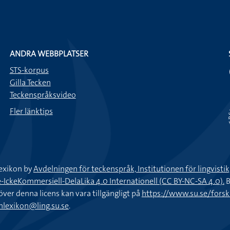
ANDRA WEBBPLATSER
STS-korpus
Gilla Tecken
Teckenspråksvideo
Fler länktips
exikon by
Avdelningen för teckenspråk, Institutionen för lingvisti
keKommersiell-DelaLika 4.0 Internationell (CC BY-NC-SA 4.0).
B
töver denna licens kan vara tillgängligt på
https://www.su.se/fors
nlexikon@ling.su.se
.