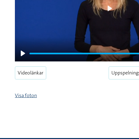
Play
Play
Videolänkar
Uppspelning
Visa foton