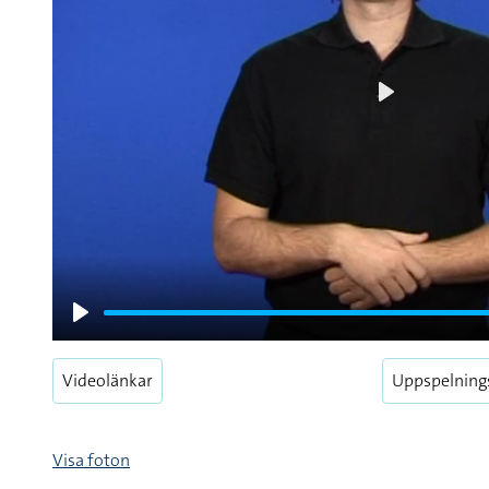
Play
Play
Videolänkar
Uppspelning
Visa foton