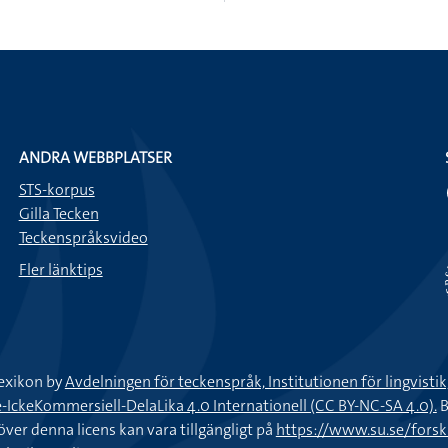
ANDRA WEBBPLATSER
STS-korpus
Gilla Tecken
Teckenspråksvideo
Fler länktips
exikon by
Avdelningen för teckenspråk, Institutionen för lingvisti
keKommersiell-DelaLika 4.0 Internationell (CC BY-NC-SA 4.0).
B
töver denna licens kan vara tillgängligt på
https://www.su.se/fors