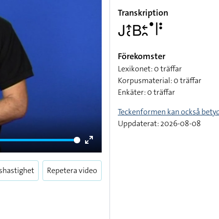
Transkription
􌤢􌤴􌥗􌤧􌥓􌥘􌤟􌥼􌥻
Förekomster
Lexikonet: 0 träffar
Korpusmaterial: 0 träffar
Enkäter: 0 träffar
Teckenformen kan också bety
Uppdaterat: 2026-08-08
Enter
fullscreen
shastighet
Repetera video