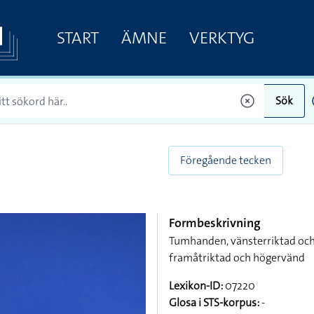
START
ÄMNE
VERKTYG
Sök
Föregående tecken
Formbeskrivning
Tumhanden, vänsterriktad och
framåtriktad och högervänd
Lexikon-ID:
07220
Glosa i STS-korpus:
-