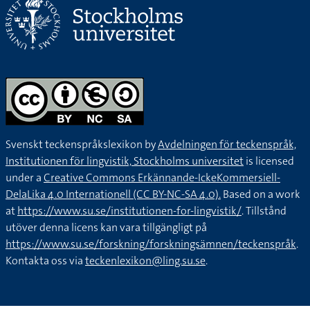
Svenskt teckenspråkslexikon by
Avdelningen för teckenspråk,
Institutionen för lingvistik, Stockholms universitet
is licensed
under a
Creative Commons Erkännande-IckeKommersiell-
DelaLika 4.0 Internationell (CC BY-NC-SA 4.0).
Based on a work
at
https://www.su.se/institutionen-for-lingvistik/
. Tillstånd
utöver denna licens kan vara tillgängligt på
https://www.su.se/forskning/forskningsämnen/teckenspråk
.
Kontakta oss via
teckenlexikon@ling.su.se
.