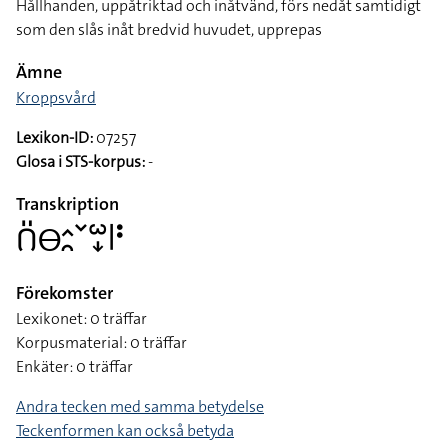
Hållhanden, uppåtriktad och inåtvänd, förs nedåt samtidigt
som den slås inåt bredvid huvudet, upprepas
Ämne
Kroppsvård
Lexikon-ID:
07257
Glosa i STS-korpus:
-
Transkription
􌤂􌤺􌤫􌤵􌥘􌥧􌥱􌦊􌥼􌥻
Förekomster
Lexikonet: 0 träffar
Korpusmaterial: 0 träffar
Enkäter: 0 träffar
Andra tecken med samma betydelse
Teckenformen kan också betyda