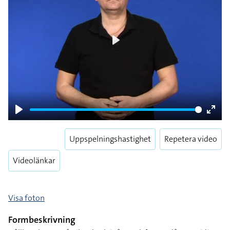
Play
Play
Enter
fulls
Uppspelningshastighet
Repetera video
Videolänkar
Visa foton
Formbeskrivning