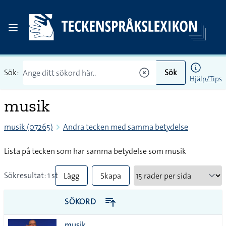
Sök:
Sök
Hjälp/Tips
musik
musik (07265)
Andra tecken med samma betydelse
Lista på tecken som har samma betydelse som musik
Sökresultat: 1 st
Lägg
Skapa
till
PDF
SÖKORD
alla i
musik