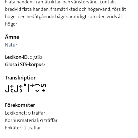
Flata handen, framåtriktad och vänstervänd, kontakt
bredvid flata handen, framåtriktad och högervänd, förs åt
höger i en nedåtgående båge samtidigt som den vrids åt
höger
Ämne
Natur
Lexikon-ID:
07282
Glosa i STS-korpus:
-
Transkription
􌤢􌤴􌥗􌤢􌤴􌤶􌤟􌥼􌥣􌥯􌦀􌥲􌥽
Förekomster
Lexikonet: 0 träffar
Korpusmaterial: 0 träffar
Enkäter: 0 träffar