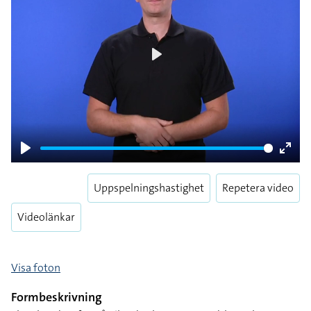
Play
Play
Enter
fulls
Uppspelningshastighet
Repetera video
Videolänkar
Visa foton
Formbeskrivning