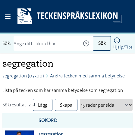
Sök:
Sök
Hjälp/Tips
segregation
segregation (07300)
Andra tecken med samma betydelse
Lista på tecken som har samma betydelse som segregation
Sökresultat: 2 st
Lägg
Skapa
till
PDF
SÖKORD
alla i
segregation