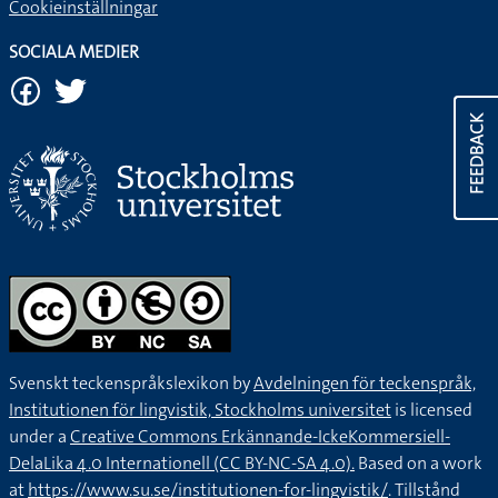
Cookieinställningar
SOCIALA MEDIER
FEEDBACK
Svenskt teckenspråkslexikon by
Avdelningen för teckenspråk,
Institutionen för lingvistik, Stockholms universitet
is licensed
under a
Creative Commons Erkännande-IckeKommersiell-
DelaLika 4.0 Internationell (CC BY-NC-SA 4.0).
Based on a work
at
https://www.su.se/institutionen-for-lingvistik/
. Tillstånd