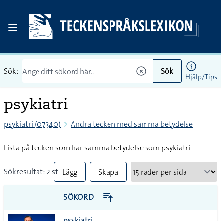
Sök:
Sök
Hjälp/Tips
psykiatri
psykiatri (07340)
Andra tecken med samma betydelse
Lista på tecken som har samma betydelse som psykiatri
Sökresultat: 2 st
Lägg
Skapa
till
PDF
SÖKORD
alla i
psykiatri