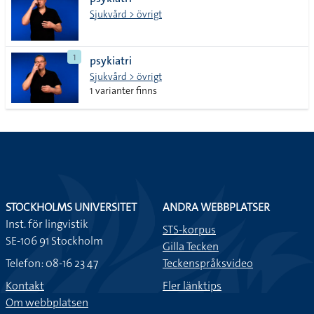
lista
Sjukvård > övrigt
1
psykiatri
Sjukvård > övrigt
1 varianter finns
STOCKHOLMS UNIVERSITET
ANDRA WEBBPLATSER
Inst. för lingvistik
STS-korpus
SE-106 91 Stockholm
Gilla Tecken
Telefon: 08-16 23 47
Teckenspråksvideo
Kontakt
Fler länktips
Om webbplatsen