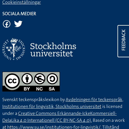
Cookieinställningar
SOCIALA MEDIER
FEEDBACK
Svenskt teckenspråkslexikon by
Avdelningen för teckenspråk,
Institutionen för lingvistik, Stockholms universitet
is licensed
under a
Creative Commons Erkännande-IckeKommersiell-
DelaLika 4.0 Internationell (CC BY-NC-SA 4.0).
Based on a work
at
https://www.su.se/institutionen-for-lingvistik/
. Tillstånd