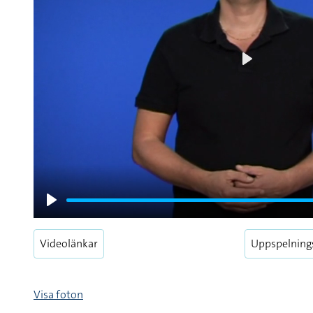
Play
Play
Videolänkar
Uppspelning
Visa foton