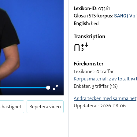
Lexikon-ID:
07361
Glosa i STS-korpus:
SÄNG(Vb
English:
bed
Transkription
􌤽􌤴􌤶􌦄
Förekomster
Lexikonet: 0 träffar
Korpusmaterial: 2 av totalt 19 
Enkäter: 3 träffar (1%)
Enter
Andra tecken med samma bet
fullscreen
Uppdaterat: 2026-08-06
shastighet
Repetera video