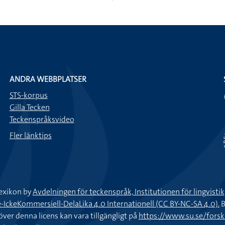
ANDRA WEBBPLATSER
STS-korpus
Gilla Tecken
Teckenspråksvideo
Fler länktips
exikon by
Avdelningen för teckenspråk, Institutionen för lingvisti
keKommersiell-DelaLika 4.0 Internationell (CC BY-NC-SA 4.0).
B
töver denna licens kan vara tillgängligt på
https://www.su.se/fors