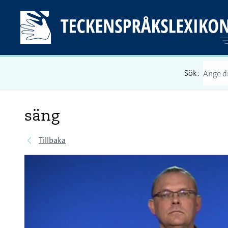
Sök:
säng
Tillbaka