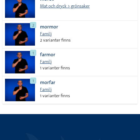
lista
Mat och dryck > grönsaker
2
mormor
Familj
2 varianter finns
1
farmor
Familj
1 varianter finns
1
morfar
Familj
1 varianter finns