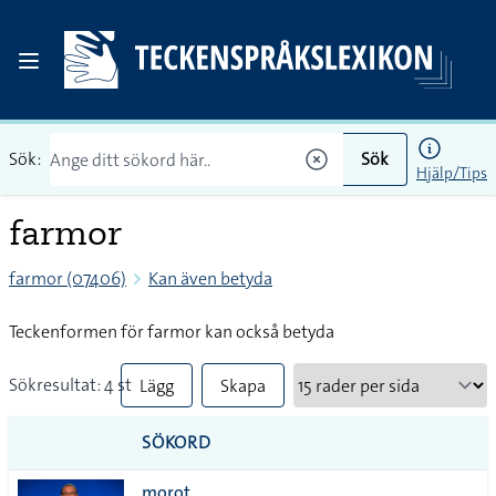
Sök:
Sök
Hjälp/Tips
farmor
farmor (07406)
Kan även betyda
Teckenformen för farmor kan också betyda
Sökresultat: 4 st
Lägg
Skapa
till
PDF
SÖKORD
alla i
morot