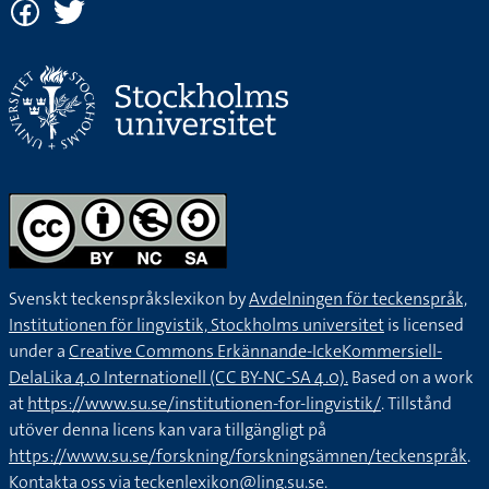
Svenskt teckenspråkslexikon by
Avdelningen för teckenspråk,
Institutionen för lingvistik, Stockholms universitet
is licensed
under a
Creative Commons Erkännande-IckeKommersiell-
DelaLika 4.0 Internationell (CC BY-NC-SA 4.0).
Based on a work
at
https://www.su.se/institutionen-for-lingvistik/
. Tillstånd
utöver denna licens kan vara tillgängligt på
https://www.su.se/forskning/forskningsämnen/teckenspråk
.
Kontakta oss via
teckenlexikon@ling.su.se
.