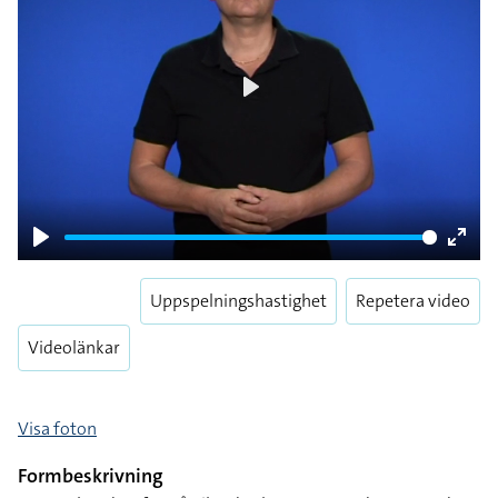
Play
Play
Enter
fulls
Uppspelningshastighet
Repetera video
Videolänkar
Visa foton
Formbeskrivning