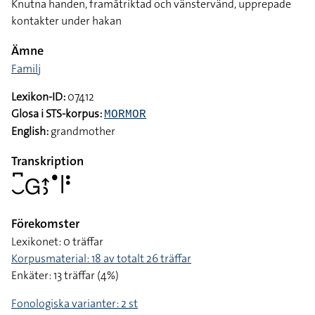
Knutna handen, framåtriktad och vänstervänd, upprepade
kontakter under hakan
Ämne
Familj
Lexikon-ID:
07412
Glosa i STS-korpus:
MORMOR
English:
grandmother
Transkription
􌤛􌥚􌤦􌤴􌤶􌤟􌥼􌥻
Förekomster
Lexikonet: 0 träffar
Korpusmaterial: 18 av totalt 26 träffar
Enkäter: 13 träffar (4%)
Fonologiska varianter: 2 st